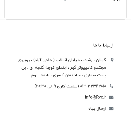
ارتباط با ما
گیلان ، رشت ، خيابان انقلاب ( حاجی آباد) ، روبروی
مجتمع كامپيوتر گهر ، ابتدای كوچه گنجه ای ، بن
بست صفاری ، ساختمان كسری ، طبقه سوم
013-32342010 (ساعت کاری 9 الی 20:30)
info@Rvc.ir
ارسال پیام