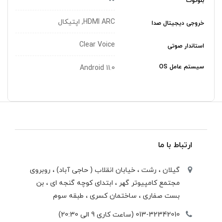
بلوتوث
HDMI ARC, اپتیکال
خروجی دیجیتال صدا
Clear Voice
استاندار صوتی
سیستم عامل OS
Android 11.0
ارتباط با ما
گیلان ، رشت ، خيابان انقلاب ( حاجی آباد) ، روبروی
مجتمع كامپيوتر گهر ، ابتدای كوچه گنجه ای ، بن
بست صفاری ، ساختمان كسری ، طبقه سوم
013-32342010 (ساعت کاری 9 الی 20:30)