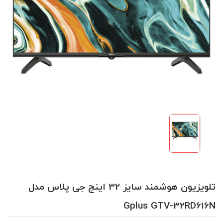
تلویزیون هوشمند سایز 32 اینچ جی پلاس مدل
Gplus GTV-32RD616N