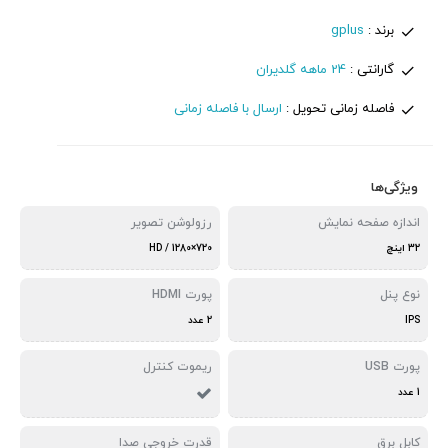
برند :
gplus
گارانتی :
24 ماهه گلدیران
فاصله زمانی تحویل :
ارسال با فاصله زمانی
ویژگی‌ها
اندازه صفحه نمایش
رزولوشن تصویر
32 اینچ
720×1280 / HD
نوع پنل
پورت HDMI
IPS
2 عدد
پورت USB
ریموت کنترل
1 عدد
کابل برق
قدرت خروجی صدا