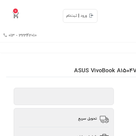
0
|
ورود
ثبت‌نام
32342010 - 013
تحویل سریع