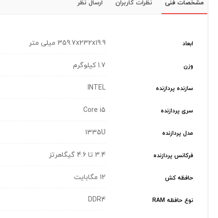
مشخصات فنی
نظرات کاربران
ارسال نظر
359.7x232x19.9 میلی متر
ابعاد
1.7 کیلوگرم
وزن
INTEL
سازنده پردازنده
Core i5
سری پردازنده
1335U
مدل پردازنده
3.4 تا 4.6 گیگاهرتز
فرکانس پردازنده
12 مگابایت
حافظه کش
DDR4
نوع حافظه RAM