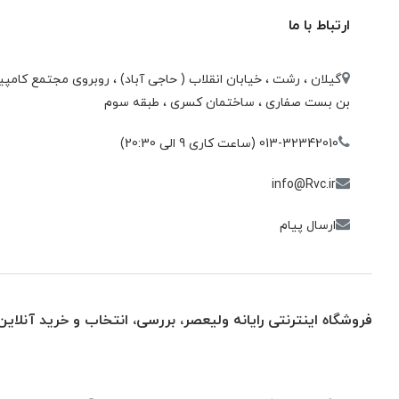
ارتباط با ما
گیلان ، رشت ، خيابان انقلاب ( حاجی آباد) ، روبروی مجتمع كامپيو
بن بست صفاری ، ساختمان كسری ، طبقه سوم
013-32342010 (ساعت کاری 9 الی 20:30)
info@Rvc.ir
ارسال پیام
فروشگاه اینترنتی رایانه ولیعصر، بررسی، انتخاب و خرید آنلاین