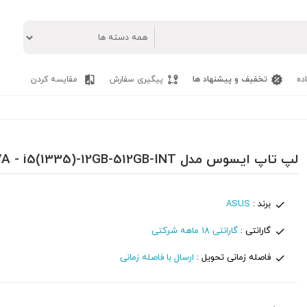
ده
تخفیف و پیشنهاد ها
پیگیری سفارش
مقایسه کردن
لپ تاپ ایسوس مدل ASUS VivoBook A1504VA - i5(1335)-12GB-512GB-INT
برند :
ASUS
گارانتی :
گارانتی 18 ماهه شرکتی
فاصله زمانی تحویل :
ارسال با فاصله زمانی