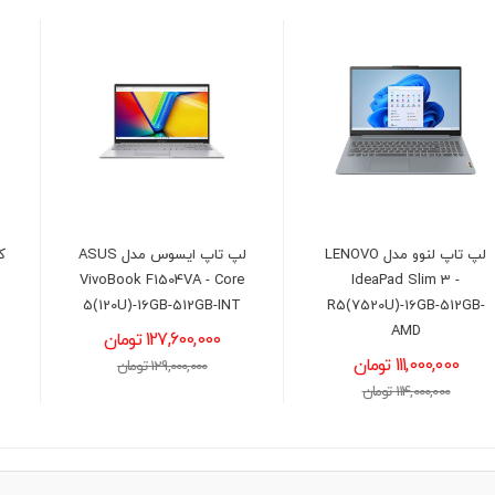
لپ تاپ ایسوس مدل ASUS
کول پد کولرمستر مدل Cooler
Master NOTEPAL L2
VivoBook F1504VA - Core
5(120U)-16GB-512GB-INT
3,300,000 تومان
127,600,000 تومان
3,500,000 تومان
129,000,000 تومان