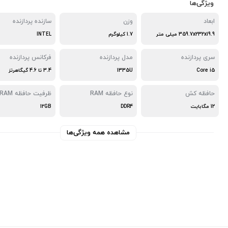
ویژگی‌ها
ابعاد
وزن
سازنده پردازنده
359.7x232x19.9 میلی متر
1.7 کیلوگرم
INTEL
سری پردازنده
مدل پردازنده
فرکانس پردازنده
Core i5
1335U
3.4 تا 4.6 گیگاهرتز
حافظه کش
نوع حافظه RAM
ظرفیت حافظه RAM
12 مگابایت
DDR4
12GB
مشاهده همه ویژگی‌ها