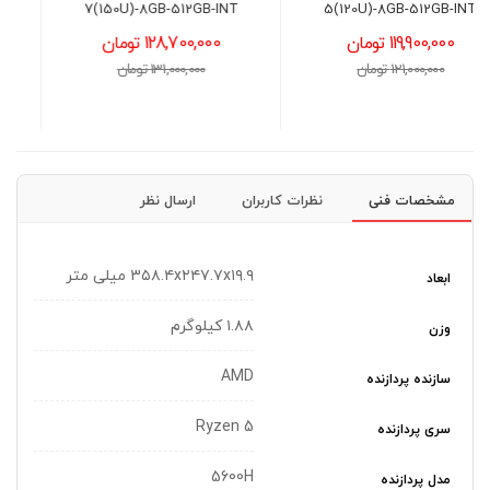
R5(7520U)-16GB-512GB-
7(150U)-8GB-512GB-INT
AMD
128,700,000 تومان
111,000,000 تومان
131,000,000 تومان
114,000,000 تومان
مشخصات فنی
نظرات کاربران
ارسال نظر
۳۵۸.۴x۲۴۷.۷x۱۹.۹ میلی‌ متر
ابعاد
۱.۸۸ کیلوگرم
وزن
AMD
سازنده پردازنده
Ryzen 5
سری پردازنده
5600H
مدل پردازنده