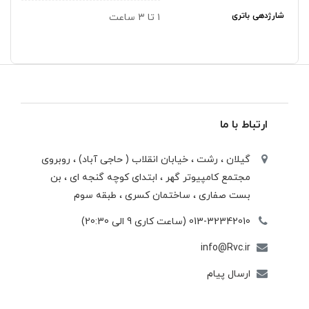
شارژدهی باتری
۱ تا ۳ ساعت
ارتباط با ما
گیلان ، رشت ، خيابان انقلاب ( حاجی آباد) ، روبروی
مجتمع كامپيوتر گهر ، ابتدای كوچه گنجه ای ، بن
بست صفاری ، ساختمان كسری ، طبقه سوم
013-32342010 (ساعت کاری 9 الی 20:30)
info@Rvc.ir
ارسال پیام