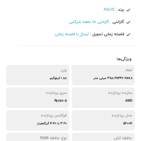
برند :
ASUS
گارانتی :
گارانتی 18 ماهه شرکتی
فاصله زمانی تحویل :
ارسال با فاصله زمانی
ویژگی‌ها
ابعاد
وزن
۳۵۸.۴x۲۴۷.۷x۱۹.۹ میلی‌ متر
۱.۸۸ کیلوگرم
سازنده پردازنده
سری پردازنده
Ryzen 5
AMD
مدل پردازنده
فرکانس پردازنده
5600H
۳.۲۰ تا ۴.۴۰ گیگاهرتز
حافظه کش
نوع حافظه RAM