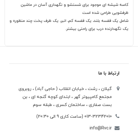
کاسه شیشه ای موجود برای شستشو و نگهداری آسان در ماشین
ظرفشویی طراحی شده است
شامل یک قفسه بلند، یک قفسه کم، انبر، یک ظرف پخت چند منظوره و
یک نگهدارنده درب برای راحتی بیشتر.
ارتباط با ما
گیلان ، رشت ، خيابان انقلاب ( حاجی آباد) ، روبروی
مجتمع كامپيوتر گهر ، ابتدای كوچه گنجه ای ، بن
بست صفاری ، ساختمان كسری ، طبقه سوم
013-32342010 (ساعت کاری 9 الی 20:30)
info@Rvc.ir