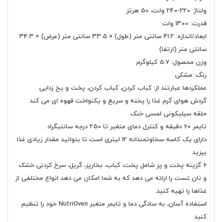
ولتاژ: 220-240 ولت، 50 هرتز
قدرت: 1300 وات
ابعاد/اندازه: 41.2 سانتی متر (طول) × 33.5 سانتی متر (عرض) × 34.3
سانتی متر (ارتفا)
وزن محصول: 5.7 کیلوگرم
رنگ: مشکی
عملکردها عبارتند از: کباب کردن، کباب کردن، پخت و یخ زدایی
گردش هوای گرم غذا را پخته و سریع و یکنواخت قهوه ای می کند
حلقه سیلیکونی لمسی خنک
تایمر 60 دقیقه و کنترل دمای متغیر تا 250 درجه سانتیگراد
دارای یک کاسه سخاوتمندانه 12 لیتری است تا بتوانید مقدار زیادی غذا
بپزید
6 گزینه پخت و پز شامل پخت، کباب، بخارپز، گریل، سرخ کردنی خشک
و نان تست را ارائه می دهد که به شما امکان می دهد انواع مختلفی از
غذاها را تهیه کنید.
استفاده آسان، به سادگی دما و تایمر متغیر NutriOven خود را تنظیم
کنید