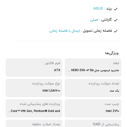
برند :
ASUS
گارانتی :
اصلی
فاصله زمانی تحویل :
ارسال با فاصله زمانی
ویژگی‌ها
ابعاد
فرم فاکتور
مادربرد ایسوس مدل ASUS ROG MAXIMUS Z790 HERO EVA-02 D5
ATX
تعداد سوکت پردازنده
نوع سوکت پردازنده
یک عدد
Intel LGA1700
چیپ ست
پردازنده های پشتیبانی شده
Socket LGA1700 for Intel® Core™ 14th & 13th Gen Processors, Intel® Core™ 12th Gen, Pentium® Gold and
Intel Z790
پشتیبانی از RAID
تعداد اسلات حافظه