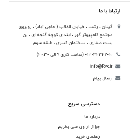
ارتباط با ما
گیلان ، رشت ، خيابان انقلاب ( حاجی آباد) ، روبروی
مجتمع كامپيوتر گهر ، ابتدای كوچه گنجه ای ، بن
بست صفاری ، ساختمان كسری ، طبقه سوم
013-32342010 (ساعت کاری 9 الی 20:30)
info@Rvc.ir
ارسال پیام
دسترسی سریع
درباره ما
چرا از آر وی سی بخریم
راهنمای خرید