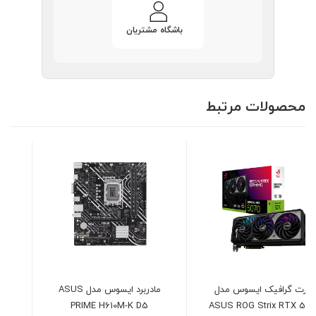
باشگاه مشتریان
محصولات مرتبط
مادربرد ایسوس مدل ASUS
پاور 700 وات دیپ کول مدل
DEEPCOOL PF700X
PRIME H610M-K D5