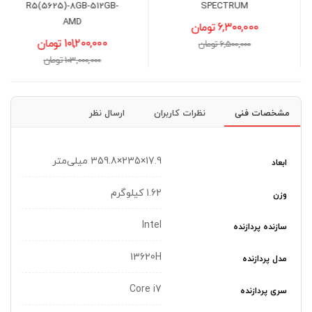
R5(5625)-8GB-512GB-
SPECTRUM
AMD
6,300,000 تومان
101,200,000 تومان
6,500,000 تومان
103,000,000 تومان
مشخصات فنی
نظرات کاربران
ارسال نظر
17.9×235×359.8 میلی‌متر
ابعاد
1.62 کیلوگرم
وزن
Intel
سازنده پردازنده
13620H
مدل پردازنده
Core i7
سری پردازنده