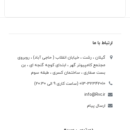
ارتباط با ما
گیلان ، رشت ، خيابان انقلاب ( حاجی آباد) ، روبروی
مجتمع كامپيوتر گهر ، ابتدای كوچه گنجه ای ، بن
بست صفاری ، ساختمان كسری ، طبقه سوم
013-32342010 (ساعت کاری 9 الی 20:30)
info@Rvc.ir
ارسال پیام
دسترسی سریع