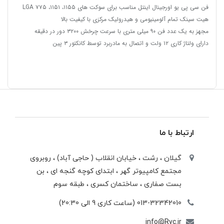
فن سی پی یو اورجینال اینتل مناسب برای سوکت های ۱۱۵۵، ۱۱۵۱، ۷۷۵ LGA
هیت سینک تمام آلومینیومی و هیدرولیک مرکزی با کیفیت بالا
مجهز به یک عدد فن ۹۰ میلی‌ متری با سرعت چرخش ۳۲۰۰ دور در دقیقه
دارای ولتاژ کاری ۱۲ ولت و اتصال به مادربرد توسط کانکتور ۳ پین
ارتباط با ما
گیلان ، رشت ، خيابان انقلاب ( حاجی آباد) ، روبروی
مجتمع كامپيوتر گهر ، ابتدای كوچه گنجه ای ، بن
بست صفاری ، ساختمان كسری ، طبقه سوم
013-32342010 (ساعت کاری 9 الی 20:30)
info@Rvc.ir