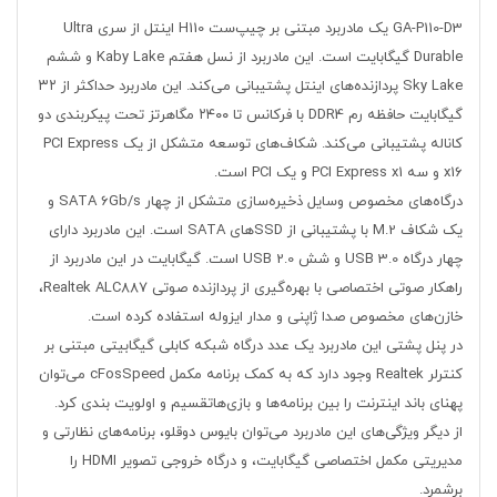
GA-P110-D3 یک مادربرد مبتنی بر چیپ‌ست H110 اینتل از سری Ultra
Durable گیگابایت است. این مادربرد از نسل هفتم Kaby Lake و ششم
Sky Lake پردازنده‌های اینتل پشتیبانی می‌کند. این مادربرد حداکثر از ۳۲
گیگابایت حافظه رم DDR4 با فرکانس تا ۲۴۰۰ مگاهرتز تحت پیکربندی دو
کاناله پشتیبانی می‌کند. شکاف‌های توسعه متشکل از یک PCI Express
x16 و سه PCI Express x1 و یک PCI است.
درگاه‌های مخصوص وسایل ذخیره‌سازی متشکل از چهار SATA 6Gb/s و
یک شکاف M.2 با پشتیبانی از SSDهای SATA است. این مادربرد دارای
چهار درگاه USB 3.0 و شش USB 2.0 است. گیگابایت در این مادربرد از
راهکار صوتی اختصاصی با بهره‌گیری از پردازنده صوتی Realtek ALC887،
خازن‌های مخصوص صدا ژاپنی و مدار ایزوله استفاده کرده است.
در پنل پشتی این مادربرد یک عدد درگاه شبکه کابلی گیگابیتی مبتنی بر
کنترلر Realtek وجود دارد که به کمک برنامه مکمل cFosSpeed می‌توان
پهنای باند اینترنت را بین برنامه‌ها و بازی‌هاتقسیم و اولویت بندی کرد.
از دیگر ویژگی‌های این مادربرد می‌توان بایوس دوقلو، برنامه‌های نظارتی و
مدیریتی مکمل اختصاصی گیگابایت، و درگاه خروجی تصویر HDMI را
برشمرد.