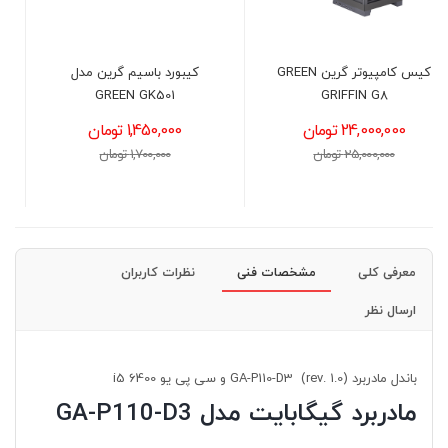
کیبورد باسیم گرین مدل
پاور 1050 وات کولر مستر
GREEN GK501
مدل COOLER MASTER GX
III GOLD Full Modular
1,450,000 تومان
ATX3.0
1,700,000 تومان
40,700,000 تومان
41,000,000 تومان
معرفی کلی
مشخصات فنی
نظرات کاربران
ارسال نظر
باندل مادربرد GA-P110-D3 (rev. 1.0) و سی پی یو i5 6400
مادربرد گیگابایت مدل GA-P110-D3