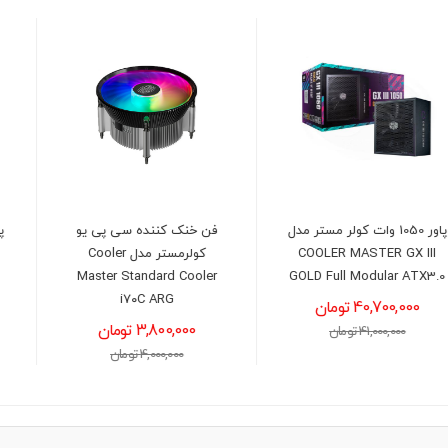
فن خنک کننده سی پی یو
پردازنده اینتل مدل Intel Core
کولرمستر مدل Cooler
i3-13100F
Master Standard Cooler
22,900,000 تومان
i۷۰C ARG
23,500,000 تومان
3,800,000 تومان
4,000,000 تومان