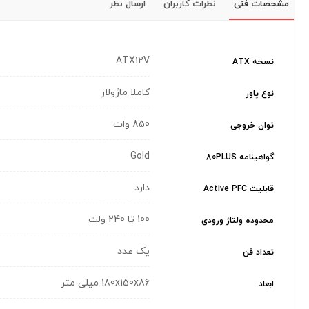
مشخصات فنی
نظرات کاربران
ارسال نظر
ATX12V
نسخه ATX
کاملا ماژولار
نوع پاور
850 وات
توان خروجی
Gold
گواهینامه 80PLUS
دارد
قابلیت Active PFC
100 تا 240 ولت
محدوده ولتاژ ورودی
یک عدد
تعداد فن
180x150x86 میلی‌ متر
ابعاد