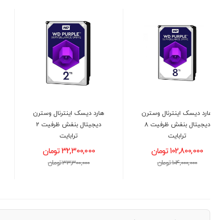
هارد دیسک اینترنال وسترن
پاور 1050 وات کولر مستر مدل
دیجیتال بنفش ظرفیت 2
COOLER MASTER GX III
ترابایت
GOLD Full Modular ATX3.0
32,300,000 تومان
40,700,000 تومان
33,300,000 تومان
41,000,000 تومان