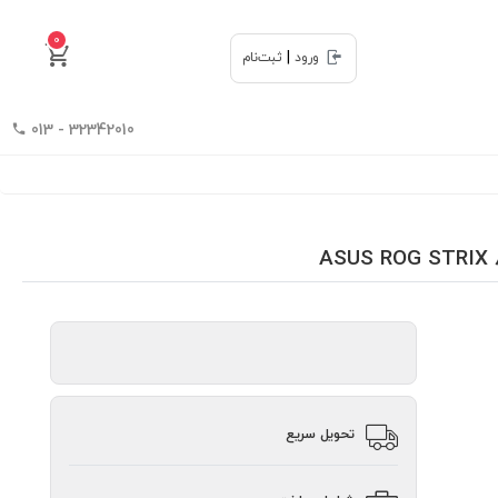
0
|
ورود
ثبت‌نام
32342010 - 013
تحویل سریع