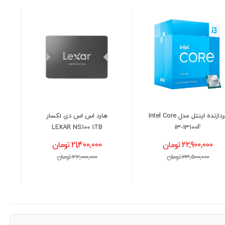
هارد اس اس دی لکسار
پردازنده اینتل مدل Intel Core
i7 14700K Raptor Lake-R
LEXAR NS100 1TB
21,400,000 تومان
85,300,000 تومان
22,000,000 تومان
86,000,000 تومان