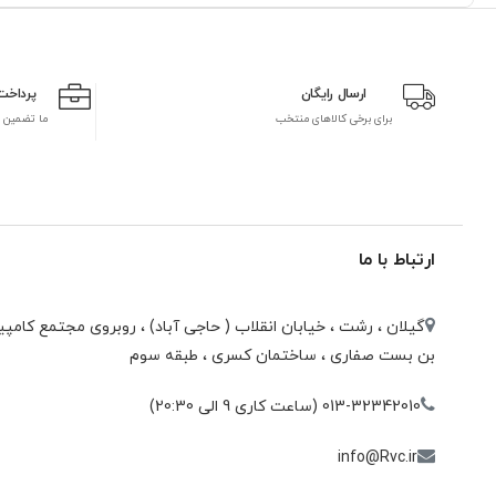
ارسال رایگان
پرداخت
برای برخی کالاهای منتخب
ما تضمین 
ارتباط با ما
گیلان ، رشت ، خيابان انقلاب ( حاجی آباد) ، روبروی مجتمع كامپيو
بن بست صفاری ، ساختمان كسری ، طبقه سوم
013-32342010 (ساعت کاری 9 الی 20:30)
info@Rvc.ir