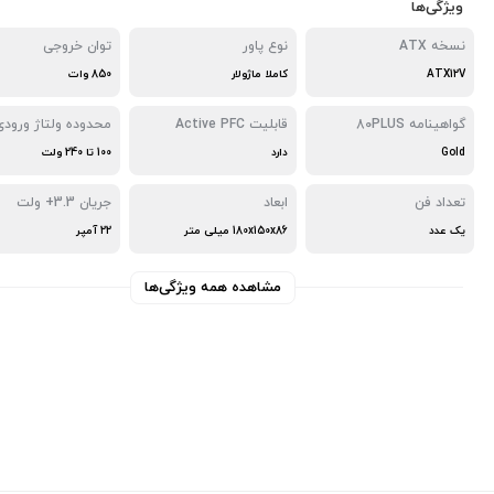
ویژگی‌ها
نسخه ATX
نوع پاور
توان خروجی
ATX12V
کاملا ماژولار
850 وات
گواهینامه 80PLUS
قابلیت Active PFC
محدوده ولتاژ ورودی
Gold
دارد
100 تا 240 ولت
تعداد فن
ابعاد
جریان 3.3+ ولت
یک عدد
180x150x86 میلی‌ متر
22 آمپر
مشاهده همه ویژگی‌ها