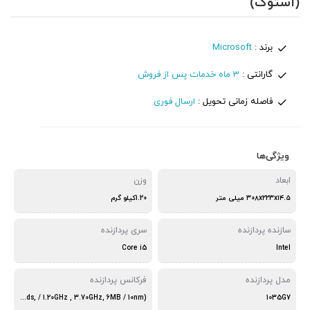
(استوک)
برند :
Microsoft
گارانتی :
3 ماه خدمات پس از فروش
فاصله زمانی تحویل :
ارسال فوری
ویژگی‌ها
ابعاد
وزن
۳۰۸x۲۲۳x۱۴.۵ میلی متر
1.20کیلو گرم
سازنده پردازنده
سری پردازنده
Core i5
Intel
مدل پردازنده
فرکانس پردازنده
(4Core , 8Threads, / 1.20GHz , 3.70GHz, 6MB / 10nm)
1035G7