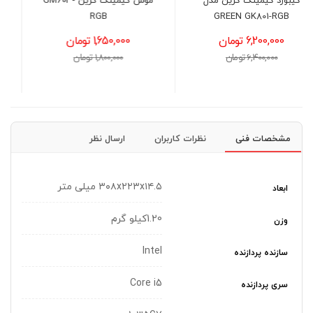
موس گیمینگ گرین GM603-
پرينتر ليزری تک کاره HP
LaserJet Pro M12A
RGB
1,650,000 تومان
29,900,000 تومان
1,800,000 تومان
31,000,000 تومان
مشخصات فنی
نظرات کاربران
ارسال نظر
۳۰۸x۲۲۳x۱۴.۵ میلی متر
ابعاد
1.20کیلو گرم
وزن
Intel
سازنده پردازنده
Core i5
سری پردازنده