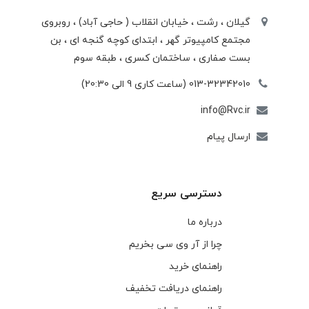
گیلان ، رشت ، خيابان انقلاب ( حاجی آباد) ، روبروی
مجتمع كامپيوتر گهر ، ابتدای كوچه گنجه ای ، بن
بست صفاری ، ساختمان كسری ، طبقه سوم
013-32342010 (ساعت کاری 9 الی 20:30)
info@Rvc.ir
ارسال پیام
دسترسی سریع
درباره ما
چرا از آر وی سی بخریم
راهنمای خرید
راهنمای دریافت تخفیف