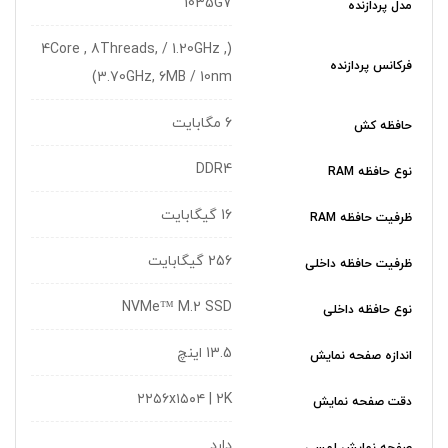
1035G7
مدل پردازنده
(4Core , 8Threads, / 1.20GHz ,
فرکانس پردازنده
3.70GHz, 6MB / 10nm)
6 مگابایت
حافظه کش
DDR4
نوع حافظه RAM
16 گيگابايت
ظرفیت حافظه RAM
256 گیگابایت
ظرفیت حافظه داخلی
NVMe™ M.2 SSD
نوع حافظه داخلی
13.5 اینچ
اندازه صفحه نمایش
۲۲۵۶x۱۵۰۴ | 2K
دقت صفحه نمایش
دارد
صفحه نمایش لمسی