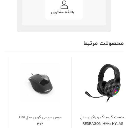
باشگاه مشتریان
محصولات مرتبط
ل
موس سیمی گرین مدل GM
هدست بازی ریزر مدل Razer
BlackShark V2 X
302