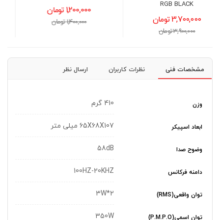
1,200,000 تومان
13,200,000 تومان
1,400,000 تومان
13,500,000 تومان
مشخصات فنی
نظرات کاربران
ارسال نظر
410 گرم
وزن
65X68X107 میلی متر
ابعاد اسپیکر
58dB
وضوح صدا
100HZ-20KHZ
دامنه فرکانس
3W*2
توان واقعی(RMS)
350W
توان اسمی(P.M.P.O)