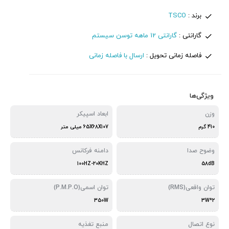
برند :
TSCO
گارانتی :
گارانتی 12 ماهه توسن سیستم
فاصله زمانی تحویل :
ارسال با فاصله زمانی
ویژگی‌ها
وزن
ابعاد اسپیکر
410 گرم
65X68X107 میلی متر
وضوح صدا
دامنه فرکانس
100HZ-20KHZ
58dB
توان واقعی(RMS)
توان اسمی(P.M.P.O)
350W
3W*2
نوع اتصال
منبع تغذیه