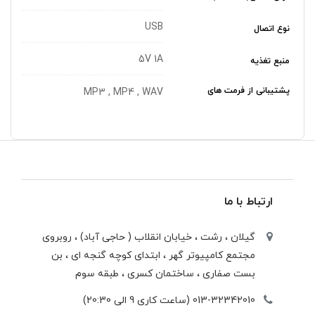
USB
نوع اتصال
5V 1A
منبع تغذیه
پشتیبانی از فرمت های
MP3 , MP4 , WAV
ارتباط با ما
گیلان ، رشت ، خيابان انقلاب ( حاجی آباد) ، روبروی
مجتمع كامپيوتر گهر ، ابتدای كوچه گنجه ای ، بن
بست صفاری ، ساختمان كسری ، طبقه سوم
013-32342010 (ساعت کاری 9 الی 20:30)