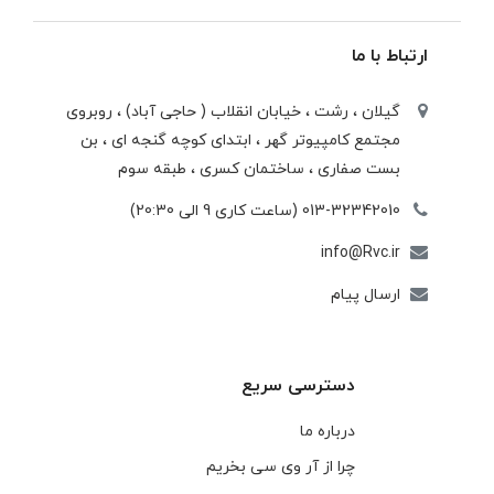
ارتباط با ما
گیلان ، رشت ، خيابان انقلاب ( حاجی آباد) ، روبروی
مجتمع كامپيوتر گهر ، ابتدای كوچه گنجه ای ، بن
بست صفاری ، ساختمان كسری ، طبقه سوم
013-32342010 (ساعت کاری 9 الی 20:30)
info@Rvc.ir
ارسال پیام
دسترسی سریع
درباره ما
چرا از آر وی سی بخریم