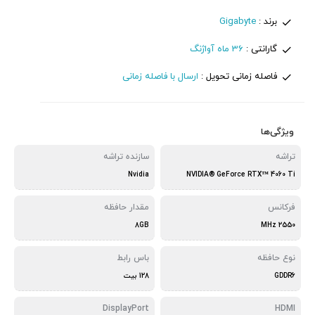
برند :
Gigabyte
گارانتی :
36 ماه آواژنگ
فاصله زمانی تحویل :
ارسال با فاصله زمانی
ویژگی‌ها
تراشه
سازنده تراشه
Nvidia
NVIDIA® GeForce RTX™ 4060 Ti
فرکانس
مقدار حافظه
8GB
2550 MHz
نوع حافظه
باس رابط
GDDR6
128 بیت
DisplayPort
HDMI