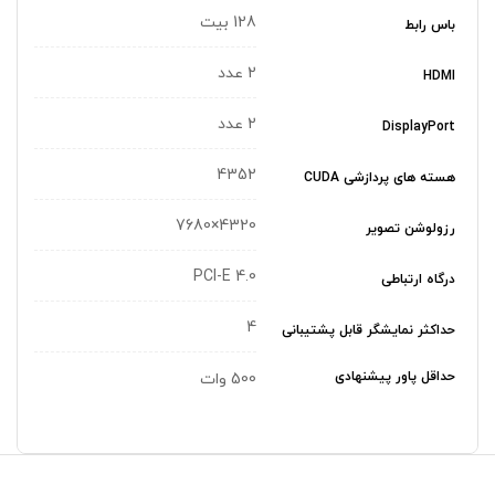
128 بیت
باس رابط
2 عدد
HDMI
2 عدد
DisplayPort
4352
هسته های پردازشی CUDA
7‎680×4320
رزولوشن تصویر
PCI-E 4.0
درگاه ارتباطی
4
حداکثر نمایشگر قابل پشتیبانی
حداقل پاور پیشنهادی
500 وات