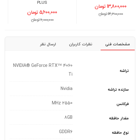
UD1000GM PG5
PLUS
5,600,000 تومان
35,200,000 تومان
6,000,000 تومان
36,000,000 تومان
مشخصات فنی
نظرات کاربران
ارسال نظر
NVIDIA® GeForce RTX™ 4060
تراشه
Ti
Nvidia
سازنده تراشه
2550 MHz
فرکانس
8GB
مقدار حافظه
GDDR6
نوع حافظه