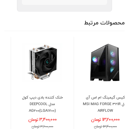
محصولات مرتبط
خنک کننده بادی دیپ کول
کارت گرافیک ایسوس مدل
مدل DEEPCOOL
ASUS ROG Strix RTX 5070
O12G
AG200(LGA1700)
3,400,000 تومان
291,500,000 تومان
3,600,000 تومان
294,000,000 تومان