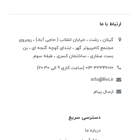
ارتباط با ما
گیلان ، رشت ، خيابان انقلاب ( حاجی آباد) ، روبروی
مجتمع كامپيوتر گهر ، ابتدای كوچه گنجه ای ، بن
بست صفاری ، ساختمان كسری ، طبقه سوم
013-32342010 (ساعت کاری 9 الی 20:30)
info@Rvc.ir
ارسال پیام
دسترسی سریع
درباره ما