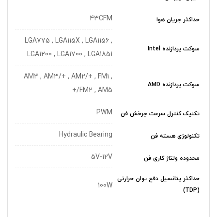
43CFM
حداکثر جریان هوا
LGA775 , LGA115X , LGA1156 ,
سوکت پردازنده Intel
LGA1200 , LGA1700 , LGA1851
AM4 , AM3/+ , AM2/+ , FM1 ,
سوکت پردازنده AMD
+/FM2 , AM5
PWM
تکنیک کنترل سرعت چرخش فن
Hydraulic Bearing
تکنولوژی هسته فن
5V-12V
محدوده ولتاژ کاری فن
حداکثر پتانسیل دفع توان حرارتی
100W
(TDP)