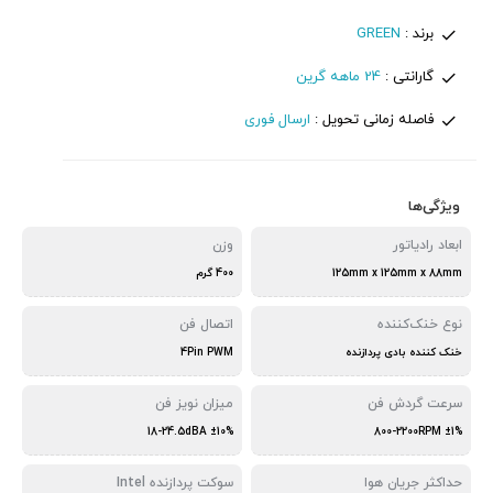
برند :
GREEN
گارانتی :
24 ماهه گرین
فاصله زمانی تحویل :
ارسال فوری
ویژگی‌ها
ابعاد رادیاتور
وزن
125mm x 125mm x 88mm
400 گرم
نوع خنک‌کننده
اتصال فن
خنک کننده بادی پردازنده
4Pin PWM
سرعت گردش فن
میزان نویز فن
18-24.5dBA ±10%
800-2200RPM ±1%
حداکثر جریان هوا
سوکت پردازنده Intel