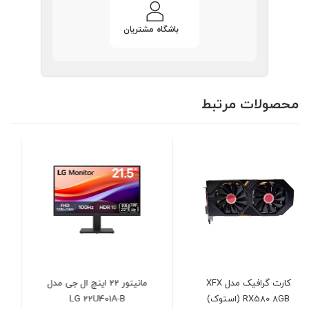
باشگاه مشتریان
محصولات مرتبط
مانیتور 22 اینچ ال جی مدل
کیس کامپیوتر گرین GREEN
GRIFFIN G9
LG 22U401A-B