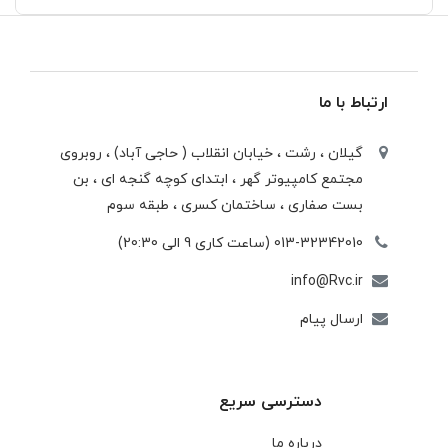
ارتباط با ما
گیلان ، رشت ، خيابان انقلاب ( حاجی آباد) ، روبروی
مجتمع كامپيوتر گهر ، ابتدای كوچه گنجه ای ، بن
بست صفاری ، ساختمان كسری ، طبقه سوم
013-32342010 (ساعت کاری 9 الی 20:30)
info@Rvc.ir
ارسال پیام
دسترسی سریع
درباره ما