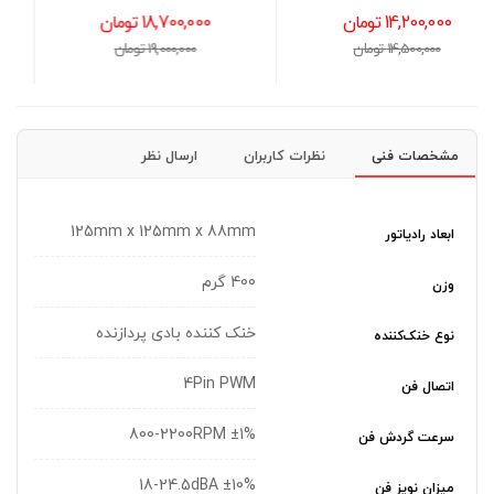
18,700,000 تومان
27,900,000 تومان
19,000,000 تومان
28,300,000 تومان
مشخصات فنی
نظرات کاربران
ارسال نظر
125mm x 125mm x 88mm
ابعاد رادیاتور
400 گرم
وزن
خنک کننده بادی پردازنده
نوع خنک‌کننده
4Pin PWM
اتصال فن
800-2200RPM ±1%
سرعت گردش فن
18-24.5dBA ±10%
میزان نویز فن