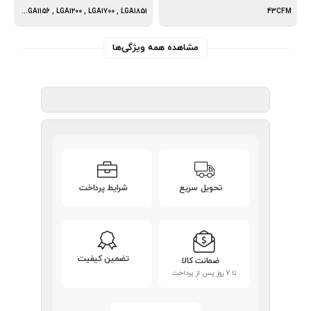
LGA775 , LGA115X , LGA1156 , LGA1200 , LGA1700 , LGA1851
43CFM
مشاهده همه ویژگی‌ها
تحویل سریع
شرایط پرداخت
تضمین کیفیت
ضمانت کالا
تا 7 روز پس از پرداخت