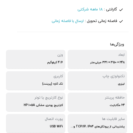
گارانتی :
18 ماهه شرکتی
فاصله زمانی تحویل :
ارسال با فاصله زمانی
ویژگی‌ها
ابعاد
وزن
248 × 350 × 331 میلی‌متر
4.16 کیلوگرم
تکنولوژی چاپ
کاربری
لیزری
تک کاره (پرینت)
حافظه پرینتر
نوع کارتریج یا تونر
64 مگابایت
کارتریج پودری مشکی HP 105A
سایر قابلیت ها
پورت اتصال
پشتیبانی از پروتکل‌های TCP/IP، IPv4 و IPv6
USB WiFi