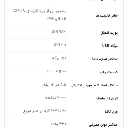
پشتیبانی از پروتکل‌های TCP/IP،
سایر قابلیت ها
IPv4 و IPv6
USB WiFi
پورت اتصال
USB 2.0
درگاه USB
150 برگه
حداکثر اندازه کاغذ
1200 × 1200
کیفیت چاپ
8.5 در 14 اینچ
حداکثر ابعاد کاغذ مورد پشتیبانی
10000 صفحه
توان کار ماهانه
60 تا 163 گرم بر متر مربع
وزن کاغذ
320 وات
حداکثر توان مصرفی