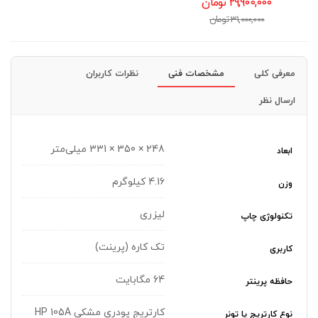
29,900,000 تومان
31,000,000 تومان
معرفی کلی
مشخصات فنی
نظرات کاربران
ارسال نظر
248 × 350 × 331 میلی‌متر
ابعاد
4.16 کیلوگرم
وزن
لیزری
تکنولوژی چاپ
تک کاره (پرینت)
کاربری
64 مگابایت
حافظه پرینتر
کارتریج پودری مشکی HP 105A
نوع کارتریج یا تونر