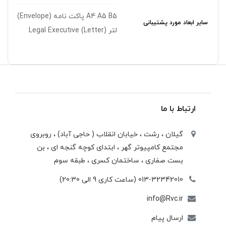
A4 A5 B5 پاکت نامه (Envelope)
سایر ابعاد مورد پشتیبانی
لتر (Letter) Legal Executive
ارتباط با ما
گیلان ، رشت ، خيابان انقلاب ( حاجی آباد) ، روبروی
مجتمع كامپيوتر گهر ، ابتدای كوچه گنجه ای ، بن
بست صفاری ، ساختمان كسری ، طبقه سوم
013-32342010 (ساعت کاری 9 الی 20:30)
info@Rvc.ir
ارسال پیام