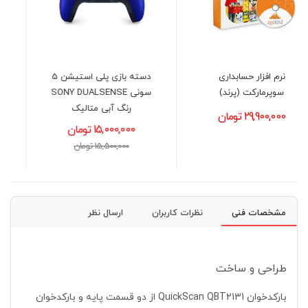
دسته بازی پلی استیشن 5
نرم افزار حسابداری فرش و
سونی SONY DUALSENSE
موکت فروشی (ترنج)
رنگ آبی متالیک
21,800,000 تومان
15,000,000 تومان
15,500,000 تومان
مشخصات فنی
نظرات کاربران
ارسال نظر
طراحی و ساخت
بارکدخوان QuickScan QBT2131 از دو قسمت پایه و بارکدخوان