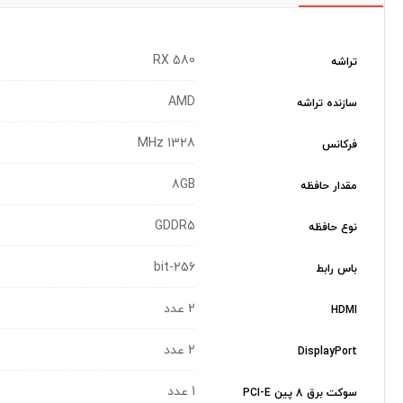
RX 580
تراشه
AMD
سازنده تراشه
1328 MHz
فرکانس
8GB
مقدار حافظه
GDDR5
نوع حافظه
256-bit
باس رابط
2 عدد
HDMI
2 عدد
DisplayPort
1 عدد
سوکت برق 8 پین PCI-E