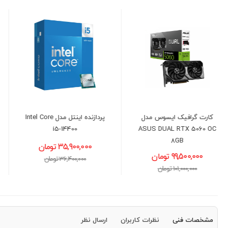
پردازنده اینتل مدل Intel Core
مادربرد ایسوس مدل ASUS
PRIME B760-PLUS D5
i5-14400
35,900,000 تومان
28,300,000 تومان
36,400,000 تومان
28,900,000 تومان
مشخصات فنی
نظرات کاربران
ارسال نظر