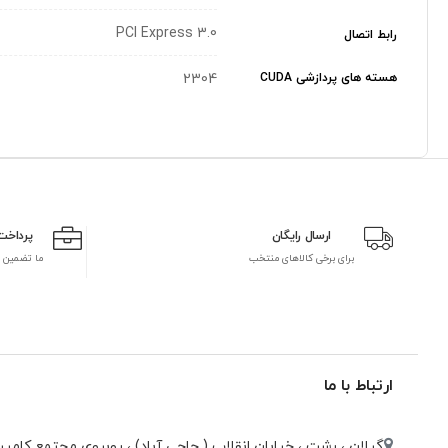
PCI Express 3.0
رابط اتصال
هسته های پردازشی CUDA
2304
ارسال رایگان
پرداخت
برای برخی کالاهای منتخب
ما تضمین 
ارتباط با ما
گیلان ، رشت ، خيابان انقلاب ( حاجی آباد) ، روبروی مجتمع كامپيو