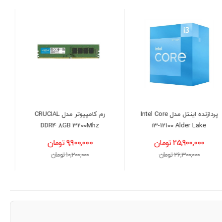
رم کامپیوتر مدل CRUCIAL
حافظه اس اس دی لکسار
DDR4 8GB 3200Mhz
مدل LEXAR NM620 M.2
2280 NVMe ظرفیت 1 ترابایت
9,900,000 تومان
23,200,000 تومان
10,200,000 تومان
24,000,000 تومان