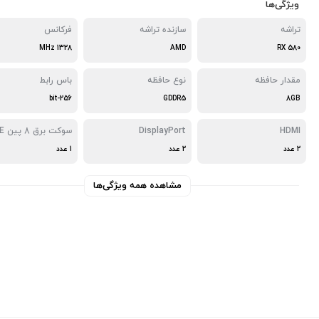
ویژگی‌ها
تراشه
سازنده تراشه
فرکانس
1328 MHz
AMD
RX 580
مقدار حافظه
نوع حافظه
باس رابط
256-bit
GDDR5
8GB
HDMI
DisplayPort
سوکت برق 8 پین PCI-E
2 عدد
2 عدد
1 عدد
مشاهده همه ویژگی‌ها