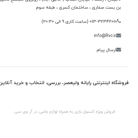
بن بست صفاری ، ساختمان كسری ، طبقه سوم
013-32342010 (ساعت کاری 9 الی 20:30)
info@Rvc.ir
ارسال پیام
فروشگاه اینترنتی رایانه ولیعصر، بررسی، انتخاب و خرید آنلاین
گان
فروش ویژه کنسول بازی به همراه لوازم جانبی در آر وی سی