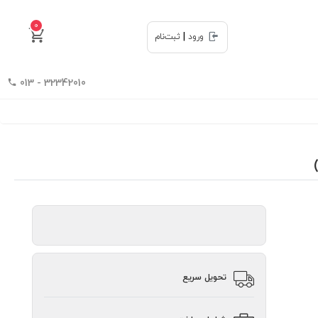
0
|
ورود
ثبت‌نام
32342010 - 013
تحویل سریع