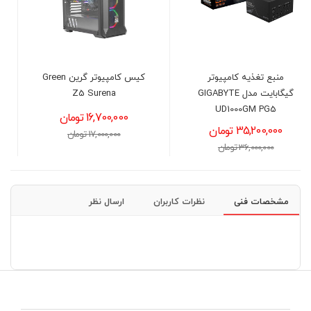
کیس کامپیوتر گرین Green
خنک کننده مایع پردازنده
GIGABY
Z5 Surena
دیپ کول مدل PCOOL
LE360 Pro
16,700,000 تومان
16,900,000 تومان
17,000,000 تومان
17,200,000 تومان
مشخصات فنی
نظرات کاربران
ارسال نظر