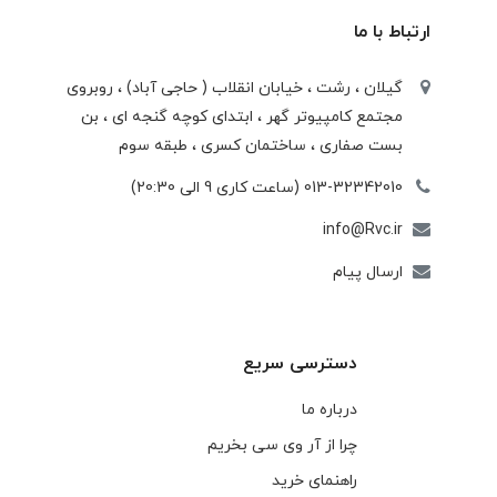
ارتباط با ما
گیلان ، رشت ، خيابان انقلاب ( حاجی آباد) ، روبروی
مجتمع كامپيوتر گهر ، ابتدای كوچه گنجه ای ، بن
بست صفاری ، ساختمان كسری ، طبقه سوم
013-32342010 (ساعت کاری 9 الی 20:30)
info@Rvc.ir
ارسال پیام
دسترسی سریع
درباره ما
چرا از آر وی سی بخریم
راهنمای خرید