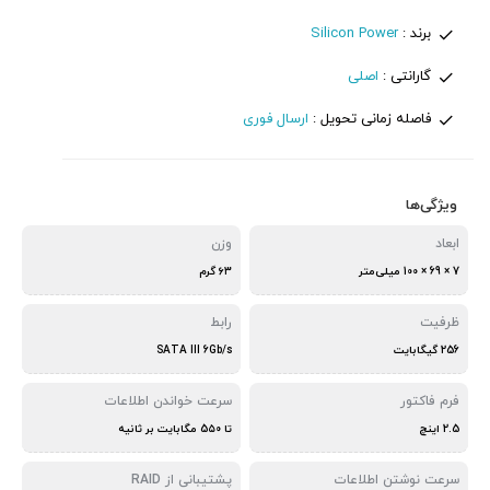
برند :
Silicon Power
گارانتی :
اصلی
فاصله زمانی تحویل :
ارسال فوری
ویژگی‌ها
ابعاد
وزن
7 × 69 × 100 میلی‌متر
۶۳ گرم
ظرفیت
رابط
256 گیگابایت
SATA III 6Gb/s
فرم فاکتور
سرعت خواندن اطلاعات
2.5 اینچ
تا 5۵۰ مگابایت بر ثانیه
سرعت نوشتن اطلاعات
پشتیبانی از RAID