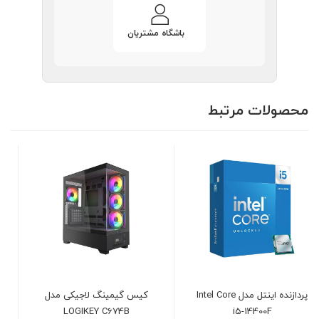
باشگاه مشتریان
محصولات مرتبط
Int
کیس گیمینگ لاجیکی مدل
مادربرد ایسوس مدل ASUS
PRIME H610M-K D5
LOGIKEY C674B