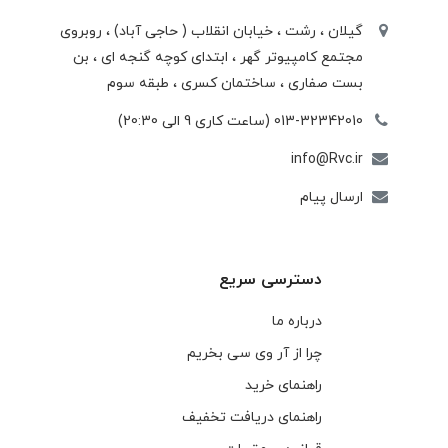
گیلان ، رشت ، خيابان انقلاب ( حاجی آباد) ، روبروی
مجتمع كامپيوتر گهر ، ابتدای كوچه گنجه ای ، بن
بست صفاری ، ساختمان كسری ، طبقه سوم
013-32342010 (ساعت کاری 9 الی 20:30)
info@Rvc.ir
ارسال پیام
دسترسی سریع
درباره ما
چرا از آر وی سی بخریم
راهنمای خرید
راهنمای دریافت تخفیف