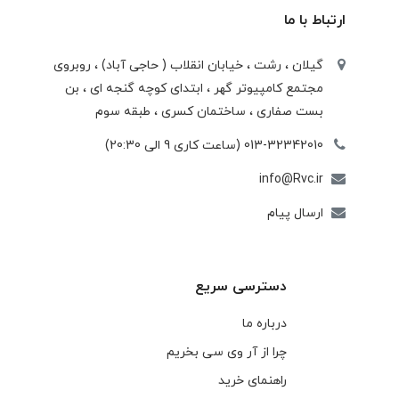
ارتباط با ما
گیلان ، رشت ، خيابان انقلاب ( حاجی آباد) ، روبروی
مجتمع كامپيوتر گهر ، ابتدای كوچه گنجه ای ، بن
بست صفاری ، ساختمان كسری ، طبقه سوم
013-32342010 (ساعت کاری 9 الی 20:30)
info@Rvc.ir
ارسال پیام
دسترسی سریع
درباره ما
چرا از آر وی سی بخریم
راهنمای خرید