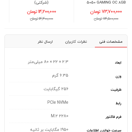
5
(شرکتی)
3,950,000 تومان
14,200,000 تومان
4,300,000 تومان
14,400,000 تومان
مشخصات فنی
نظرات کاربران
ارسال نظر
2.3 × 22 × 80 میلی‌متر
ابعاد
6.35 گرم
وزن
256 گیگابایت
ظرفیت
PCIe NVMe
رابط
2280 M.2
فرم فاکتور
1950 مگابایت بر ثانیه
سرعت خواندن اطلاعات