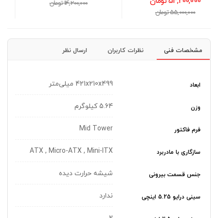
16,900,000 تومان
14,200,000 تومان
17,200,000 تومان
مشخصات فنی
نظرات کاربران
ارسال نظر
421x210x499 میلی‌متر
ابعاد
5.64 کیلوگرم
وزن
Mid Tower
فرم فاکتور
ATX , Micro-ATX , Mini-ITX
سازگاری با مادربرد
شیشه حرارت دیده
جنس قسمت بیرونی
ندارد
سینی درایو 5.25 اینچی