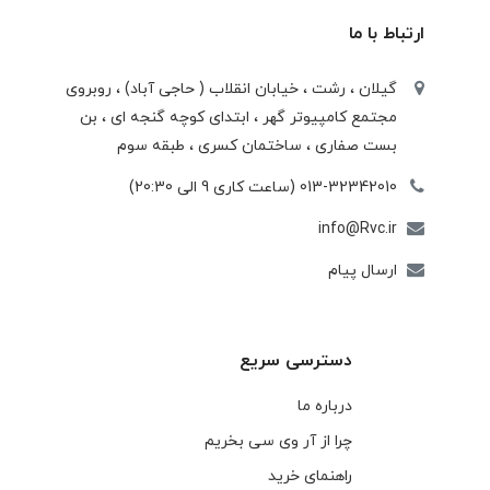
ارتباط با ما
گیلان ، رشت ، خيابان انقلاب ( حاجی آباد) ، روبروی
مجتمع كامپيوتر گهر ، ابتدای كوچه گنجه ای ، بن
بست صفاری ، ساختمان كسری ، طبقه سوم
013-32342010 (ساعت کاری 9 الی 20:30)
info@Rvc.ir
ارسال پیام
دسترسی سریع
درباره ما
چرا از آر وی سی بخریم
راهنمای خرید