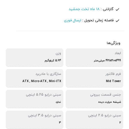
گارانتی :
18 ماه تخت جمشید
فاصله زمانی تحویل :
ارسال فوری
ویژگی‌ها
ابعاد
وزن
421x210x499 میلی‌متر
5.64 کیلوگرم
فرم فاکتور
سازگاری با مادربرد
ATX , Micro-ATX , Mini-ITX
Mid Tower
جنس قسمت بیرونی
سینی درایو 5.25 اینچی
شیشه حرارت دیده
ندارد
سینی درایو 2.5 اینچی
سینی درایو 3.5 اینچی
3
2