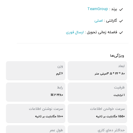
برند :
TeamGroup
گارانتی :
اصلی
فاصله زمانی تحویل :
ارسال فوری
ویژگی‌ها
ابعاد
وزن
80 * 22 * 3.5میلی متر
6 گرم
ظرفیت
رابط
1 ترابایت
M.2 2280
سرعت خواندن اطلاعات
سرعت نوشتن اطلاعات
1550 مگابایت بر ثانیه
1800 مگابایت بر ثانیه
حداکثر دمای کاری
طول عمر