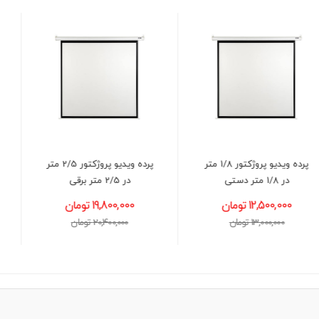
پرده ویدیو پروژکتور 2/5 متر
ویدئو پروژکتور اپسون مدل
در 2/5 متر برقی
EPSON PowerLite 970
(استوک)
19,800,000 تومان
42,800,000 تومان
20,400,000 تومان
43,500,000 تومان