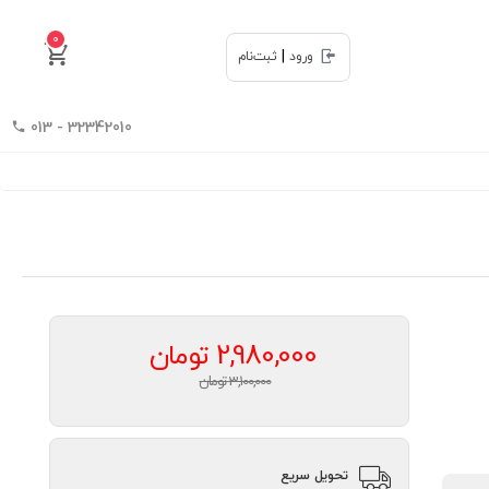
0
|
ورود
ثبت‌نام
32342010 - 013
2,980,000
تومان
3,100,000 تومان
تحویل سریع