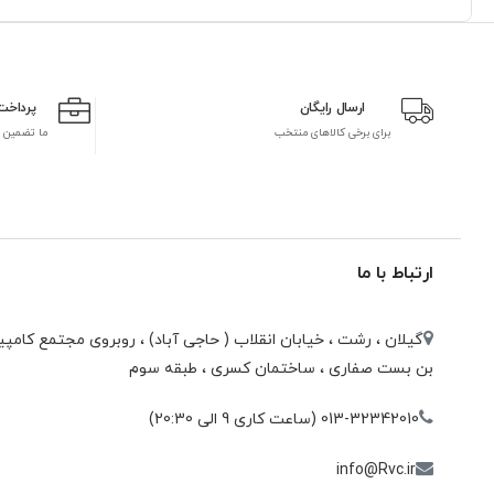
ارسال رایگان
پرداخت
برای برخی کالاهای منتخب
ما تضمین 
ارتباط با ما
گیلان ، رشت ، خيابان انقلاب ( حاجی آباد) ، روبروی مجتمع كامپيو
بن بست صفاری ، ساختمان كسری ، طبقه سوم
013-32342010 (ساعت کاری 9 الی 20:30)
info@Rvc.ir