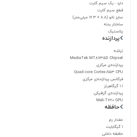
دارد - یک سیم کارت
قطع سیم کارت
سایز نانو (8.8 × 12.3 میلی‌متر)
ساختار بدنه
پلاستیک
پردازنده
تراشه
MediaTek MT8735D Chipset
پردازنده‌ی مرکزی
Quad-core Cortex-A53 CPU
فرکانس پردازنده‌ی مرکزی
1.1 گیگاهرتز
پردازنده‌ی گرافیکی
Mali-T720 GPU
حافظه
مقدار رم
1 گیگابایت
حافظه داخلی