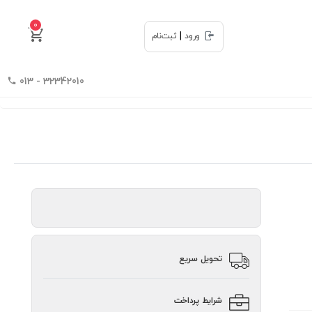
0
|
ورود
ثبت‌نام
32342010 - 013
تحویل سریع
شرایط پرداخت