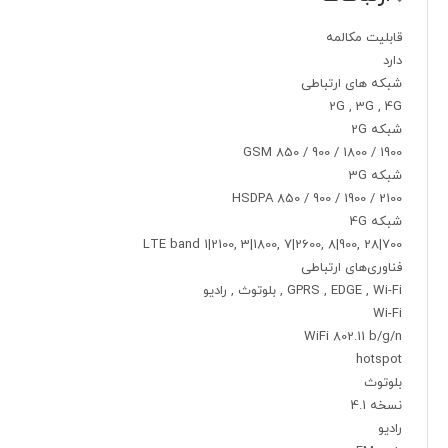
قابلیت مکالمه
دارد
شبکه های ارتباطی
2G , 3G , 4G
شبکه 2G
GSM 850 / 900 / 1800 / 1900
شبکه 3G
HSDPA 850 / 900 / 1900 / 2100
شبکه 4G
LTE band 1|2100, 3|1800, 7|2600, 8|900, 28|700
فناوری‌های ارتباطی
GPRS , EDGE , Wi-Fi , بلوتوث , رادیو
Wi-Fi
WiFi 802.11 b/g/n
hotspot
بلوتوث
نسخه 4.1
رادیو