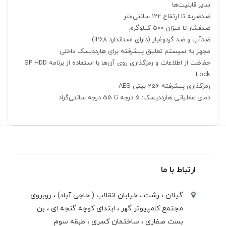
سایر قابلیت‌ها
ضدضربه تا ارتفاع 122 سانتی‌متر
ضدفشار تا میزان 500 کیلوگرم
ضدآب و ضد گردوغبار (دارای استاندارد IP68)
مجهز به سیستم تعلیق پیشرفته برای هارددیسک داخلی
حفاظت از اطلاعات و رمزگذاری روی آن‌ها با استفاده از برنامه SP HDD
Lock
رمزگذاری پیشرفته 256 بیتی AES
دمای عملیاتی هارددیسک: 5 درجه تا 55 درجه سانتی‌گراد
ارتباط با ما
گیلان ، رشت ، خيابان انقلاب ( حاجی آباد) ، روبروی
مجتمع كامپيوتر گهر ، ابتدای كوچه گنجه ای ، بن
بست صفاری ، ساختمان كسری ، طبقه سوم