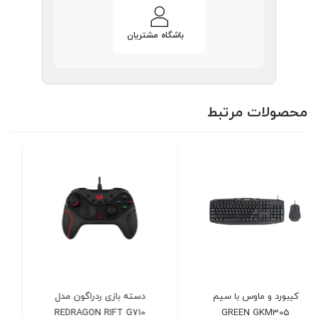
باشگاه مشتریان
محصولات مرتبط
دسته بازی ردراگون مدل
موس گیمینگ گرین GM603-
RGB
REDRAGON RIFT G710