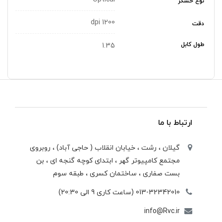
نوع حسگر
dpi 1200
دقت
طول کابل
1.35
ارتباط با ما
گیلان ، رشت ، خيابان انقلاب ( حاجی آباد) ، روبروی
مجتمع كامپيوتر گهر ، ابتدای كوچه گنجه ای ، بن
بست صفاری ، ساختمان كسری ، طبقه سوم
013-32342010 (ساعت کاری 9 الی 20:30)
info@Rvc.ir