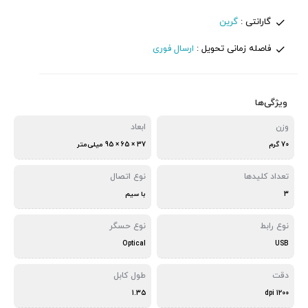
گارانتی :
گرین
فاصله زمانی تحویل :
ارسال فوری
ویژگی‌ها
وزن
ابعاد
70 گرم
37 × 65 × 95 میلی‌متر
تعداد کلیدها
نوع اتصال
3
با سیم
نوع رابط
نوع حسگر
Optical
USB
دقت
طول کابل
1.35
dpi 1200