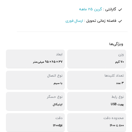
گارانتی :
گرین 25 ماهه
فاصله زمانی تحویل :
ارسال فوری
ویژگی‌ها
وزن
ابعاد
70 گرم
37 × 65 × 95 میلی‌متر
تعداد کلیدها
نوع اتصال
3 عدد
با سیم
نوع رابط
نوع حسگر
پورت USB
اپتیکال
محدوده دقت
دقت
800 تا 1600
1200dpi