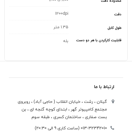
800 تا 1600
محدوده دقت
1200dpi
دقت
1.35 متر
طول کابل
قابلیت کارکردن با هر دو دست
بله
ارتباط با ما
گیلان ، رشت ، خيابان انقلاب ( حاجی آباد) ، روبروی
مجتمع كامپيوتر گهر ، ابتدای كوچه گنجه ای ، بن
بست صفاری ، ساختمان كسری ، طبقه سوم
013-32342010 (ساعت کاری 9 الی 20:30)