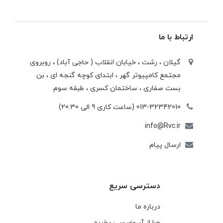
ارتباط با ما
گیلان ، رشت ، خيابان انقلاب ( حاجی آباد) ، روبروی
مجتمع كامپيوتر گهر ، ابتدای كوچه گنجه ای ، بن
بست صفاری ، ساختمان كسری ، طبقه سوم
013-32342010 (ساعت کاری 9 الی 20:30)
info@Rvc.ir
ارسال پیام
دسترسی سریع
درباره ما
چرا از آر وی سی بخریم