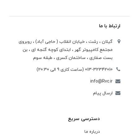
ارتباط با ما
گیلان ، رشت ، خيابان انقلاب ( حاجی آباد) ، روبروی
مجتمع كامپيوتر گهر ، ابتدای كوچه گنجه ای ، بن
بست صفاری ، ساختمان كسری ، طبقه سوم
013-32342010 (ساعت کاری 9 الی 20:30)
info@Rvc.ir
ارسال پیام
دسترسی سریع
درباره ما