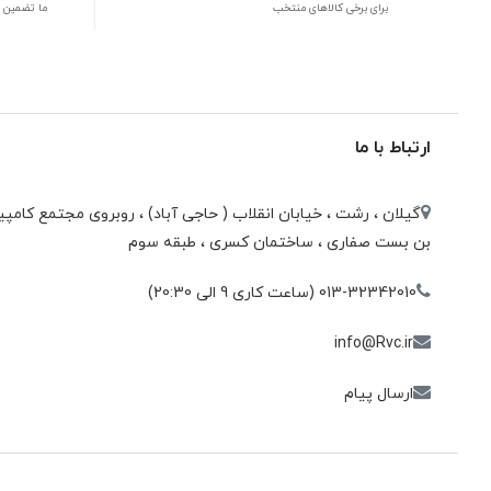
برای برخی کالاهای منتخب
ما تضمین 
ارتباط با ما
گیلان ، رشت ، خيابان انقلاب ( حاجی آباد) ، روبروی مجتمع كامپيو
بن بست صفاری ، ساختمان كسری ، طبقه سوم
013-32342010 (ساعت کاری 9 الی 20:30)
info@Rvc.ir
ارسال پیام