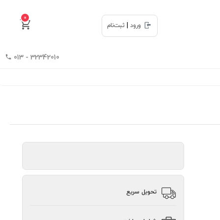
0
|
ورود
ثبت‌نام
32342010 - 013
تحویل سریع