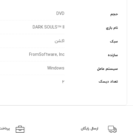
DVD
حجم
DARK SOULS™ II
نام بازی
اکشن
سبک
FromSoftware, Inc
سازنده
Windows
سیستم عامل
تعداد دیسک
2
ارسال رایگان
پرداخت