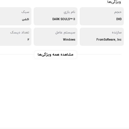
ویژگی‌ها
حجم
نام بازی
سبک
DVD
DARK SOULS™ II
اکشن
سازنده
سیستم عامل
تعداد دیسک
2
Windows
FromSoftware, Inc
مشاهده همه ویژگی‌ها