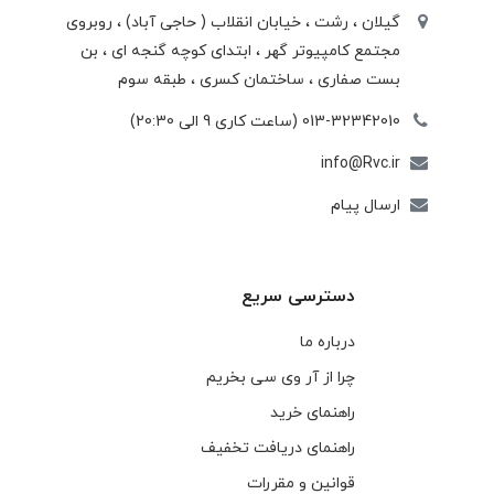
گیلان ، رشت ، خيابان انقلاب ( حاجی آباد) ، روبروی
مجتمع كامپيوتر گهر ، ابتدای كوچه گنجه ای ، بن
بست صفاری ، ساختمان كسری ، طبقه سوم
013-32342010 (ساعت کاری 9 الی 20:30)
info@Rvc.ir
ارسال پیام
دسترسی سریع
درباره ما
چرا از آر وی سی بخریم
راهنمای خرید
راهنمای دریافت تخفیف
قوانین و مقررات