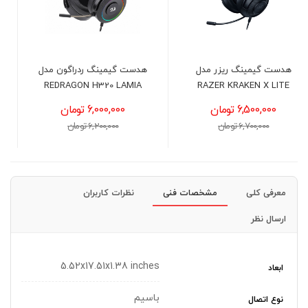
هدست گیمینگ ردراگون مدل
هدست گیمینگ ردراگون مدل
REDRAGON H260 HYLAS
REDRAGON H320 LAMIA
RGB BLACK
6,000,000 تومان
3,700,000 تومان
6,200,000 تومان
3,900,000 تومان
معرفی کلی
مشخصات فنی
نظرات کاربران
ارسال نظر
5.52x17.51x1.38 inches
ابعاد
با‌سیم
نوع اتصال