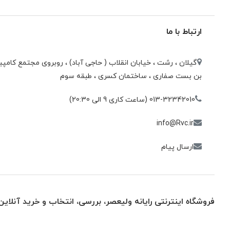
ارتباط با ما
گیلان ، رشت ، خيابان انقلاب ( حاجی آباد) ، روبروی مجتمع كامپيو
بن بست صفاری ، ساختمان كسری ، طبقه سوم
013-32342010 (ساعت کاری 9 الی 20:30)
info@Rvc.ir
ارسال پیام
فروشگاه اینترنتی رایانه ولیعصر، بررسی، انتخاب و خرید آنلاین