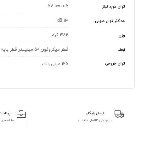
5V 100 mA
توان مورد نیاز
110 dB
حداکثر توان صوتی
382 گرم
وزن
قطر میکروفون 50 میلیمتر قطر پایه 90 میلیمتر ارتفاع 184 میلیمتر
ابعاد
توان خروجی
125 میلی وات
ارسال رایگان
پرداخت
برای برخی کالاهای منتخب
ما تضمین 