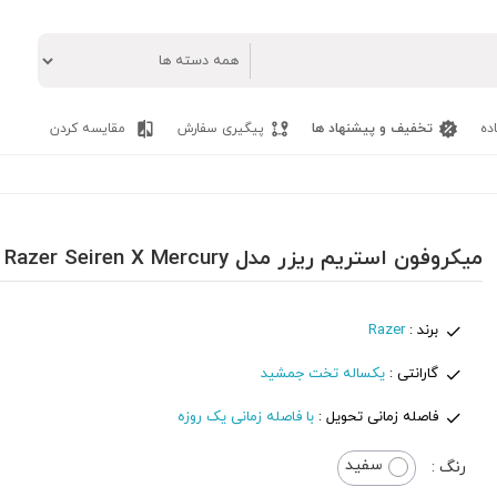
ده
تخفیف و پیشنهاد ها
پیگیری سفارش
مقایسه کردن
میکروفون استریم ریزر مدل Razer Seiren X Mercury
برند :
Razer
گارانتی :
یکساله تخت جمشید
فاصله زمانی تحویل :
با فاصله زمانی یک روزه
سفید
رنگ :