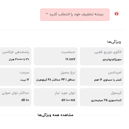
بسته تخفیف خود را انتخاب کنید
ویژگی‌ها
الگوی توزیع قطبی
حساسیت
پاسخدهی فرکانس
سوپرکاردیوئیدی
17.8mV
20 تا 20000 هرتز
امپدانس
نرخ سمپل
سرعت
کمتر یا مساوی 16 اهم
حداقل 44.1 حداکثر 48 کیلوهرتز
16 بیت
کپسول
توان مورد نیاز
حداکثر توان صوتی
کندانسوری 25 میلیمتری
5V 100 mA
110 dB
مشاهده همه ویژگی‌ها