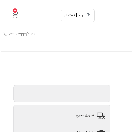
0
|
ورود
ثبت‌نام
32342010 - 013
تحویل سریع