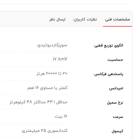
مشخصات فنی
نظرات کاربران
ارسال نظر
سوپرکاردیوئیدی
الگوی توزیع قطبی
17.8mV
حساسیت
20 تا 20000 هرتز
پاسخدهی فرکانس
کمتر یا مساوی 16 اهم
امپدانس
حداقل 44.1 حداکثر 48 کیلوهرتز
نرخ سمپل
16 بیت
سرعت
کندانسوری 25 میلیمتری
کپسول