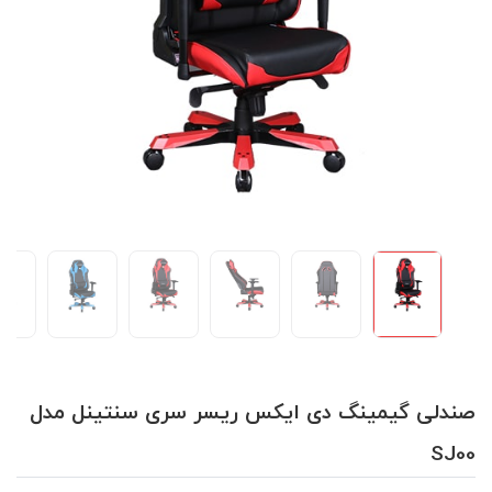
صندلی گیمینگ دی ایکس ریسر سری سنتینل مدل
SJ00