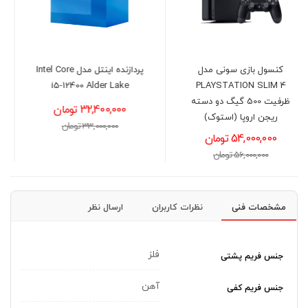
پردازنده اینتل مدل Intel Core
موس گیمینگ گرین GM604-
RGB
i5-12400 Alder Lake
32,400,000 تومان
1,950,000 تومان
33,000,000 تومان
2,100,000 تومان
مشخصات فنی
نظرات کاربران
ارسال نظر
فلز
جنس فریم پشتی
آهن
جنس فریم کفی