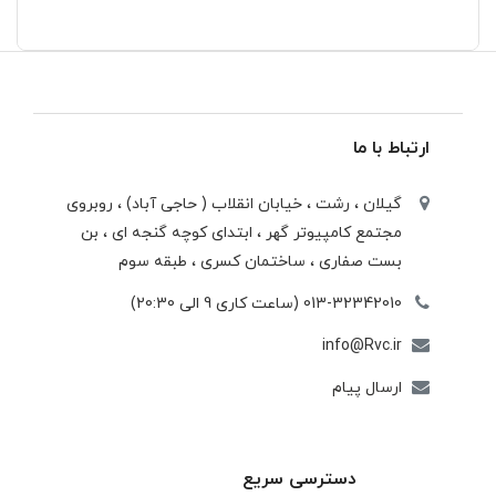
ارتباط با ما
گیلان ، رشت ، خيابان انقلاب ( حاجی آباد) ، روبروی
مجتمع كامپيوتر گهر ، ابتدای كوچه گنجه ای ، بن
بست صفاری ، ساختمان كسری ، طبقه سوم
013-32342010 (ساعت کاری 9 الی 20:30)
info@Rvc.ir
ارسال پیام
دسترسی سریع