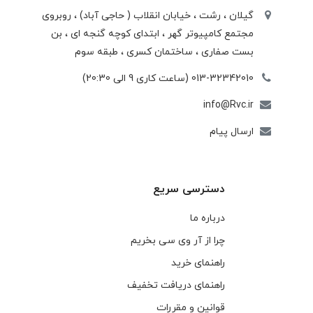
گیلان ، رشت ، خيابان انقلاب ( حاجی آباد) ، روبروی
مجتمع كامپيوتر گهر ، ابتدای كوچه گنجه ای ، بن
بست صفاری ، ساختمان كسری ، طبقه سوم
013-32342010 (ساعت کاری 9 الی 20:30)
info@Rvc.ir
ارسال پیام
دسترسی سریع
درباره ما
چرا از آر وی سی بخریم
راهنمای خرید
راهنمای دریافت تخفیف
قوانین و مقررات