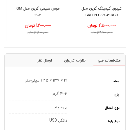
ل
موس سیمی گرین مدل GM
موس گیمینگ گرین 604
RGB
302
1,200,000 تومان
1,950,000 تومان
1,400,000 تومان
2,100,000 تومان
مشخصات فنی
نظرات کاربران
ارسال نظر
21 × 137 × 445 میلی‌متر
ابعاد
404 گرم
وزن
بی‌سیم
نوع اتصال
دانگل USB
نوع رابط