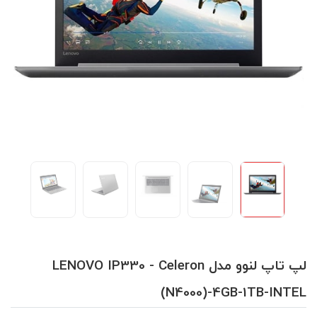
لپ تاپ لنوو مدل LENOVO IP330 - Celeron
(N4000)-4GB-1TB-INTEL