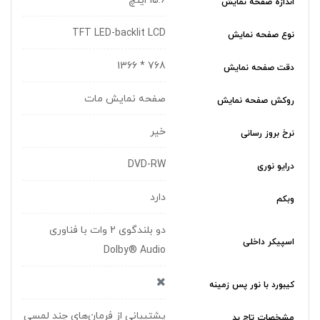
15.6 اینچ
اندازه صفحه نمایش
TFT LED-backlit LCD
نوع صفحه نمایش
768 * 1366
دقت صفحه نمایش
صفحه نمایش مات
روکش صفحه نمایش
خیر
نرخ بروز رسانی
DVD-RW
درایو نوری
دارد
وبکم
دو بلندگوی 2 وات با فناوری
اسپیکر داخلی
Dolby® Audio
کیبورد با نور پس زمینه
پشتیبانی از فرمان‌های چند لمسی
مشخصات تاچ پد