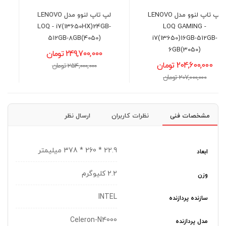
لپ تاپ لنوو مدل LENOVO
لپ تاپ ایسوس مدل ASUS
V16 V3607VH - Core
LOQ - i7(13650HX)24GB-
7(240H)-16GB-1TB-
512GB-8GB(4050)
8GB(5060)
249,700,000 تومان
291,500,000 تومان
254,000,000 تومان
294,000,000 تومان
مشخصات فنی
نظرات کاربران
ارسال نظر
22.9 * 260 * 378 میلیمتر
ابعاد
2.2 کلیوگرم
وزن
INTEL
سازنده پردازنده
Celeron-N4000
مدل پردازنده