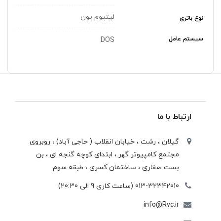
لیتیوم یون
نوع باتری
سیستم عامل
DOS
ارتباط با ما
گیلان ، رشت ، خيابان انقلاب ( حاجی آباد) ، روبروی
مجتمع كامپيوتر گهر ، ابتدای كوچه گنجه ای ، بن
بست صفاری ، ساختمان كسری ، طبقه سوم
013-32342010 (ساعت کاری 9 الی 20:30)
info@Rvc.ir