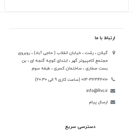
ارتباط با ما
گیلان ، رشت ، خيابان انقلاب ( حاجی آباد) ، روبروی
مجتمع كامپيوتر گهر ، ابتدای كوچه گنجه ای ، بن
بست صفاری ، ساختمان كسری ، طبقه سوم
013-32342010 (ساعت کاری 9 الی 20:30)
info@Rvc.ir
ارسال پیام
دسترسی سریع