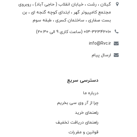
گیلان ، رشت ، خيابان انقلاب ( حاجی آباد) ، روبروی
مجتمع كامپيوتر گهر ، ابتدای كوچه گنجه ای ، بن
بست صفاری ، ساختمان كسری ، طبقه سوم
013-32342010 (ساعت کاری 9 الی 20:30)
info@Rvc.ir
ارسال پیام
دسترسی سریع
درباره ما
چرا از آر وی سی بخریم
راهنمای خرید
راهنمای دریافت تخفیف
قوانین و مقررات