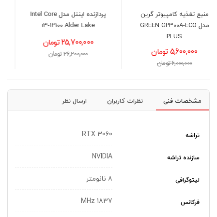
پردازنده اینتل مدل Intel Core
منبع تغذیه کامپیوتر
i3-12100 Alder Lake
گیگابایت مدل GIGABYTE
UD850GM PG5 V2
25,700,000 تومان
23,600,000 تومان
26,200,000 تومان
24,000,000 تومان
مشخصات فنی
نظرات کاربران
ارسال نظر
RTX 3060
تراشه
NVIDIA
سازنده تراشه
8 نانومتر
لیتوگرافی
1837 MHz
فرکانس