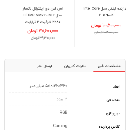
اس اس دی اینترنال لکسار
کیس کامپیوتر دیپ کول
مدل LEXAR NM620 M.2
DeepCool MATREXX 55
2280 ظرفیت 2 ترابایت
MESH V4C
38,600,000 تومان
12,900,000 تومان
39,300,000 تومان
13,200,000 تومان
مشخصات فنی
نظرات کاربران
ارسال نظر
320×126×55 میلی‌متر
ابعاد
3 عدد
تعداد فن
RGB
نورپردازی
Gaming
کلاس پردازنده