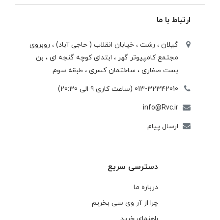
ارتباط با ما
گیلان ، رشت ، خيابان انقلاب ( حاجی آباد) ، روبروی
مجتمع كامپيوتر گهر ، ابتدای كوچه گنجه ای ، بن
بست صفاری ، ساختمان كسری ، طبقه سوم
013-32342010 (ساعت کاری 9 الی 20:30)
info@Rvc.ir
ارسال پیام
دسترسی سریع
درباره ما
چرا از آر وی سی بخریم
راهنمای خرید