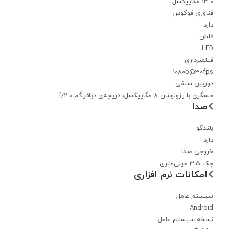
13.0 مگاپیکسل
فناوری فوکوس
دارد
فلش
LED
فیلمبرداری
1080p@30fps
دوربین سلفی
حسگری با رزولوشن 8 مگاپیکسل، دریچه‌ی دیافراگم f/2.0
صدا
بلندگو
دارد
خروجی صدا
جک 3.5 میلی‌متری
امکانات نرم افزاری
سیستم عامل
Android
نسخه سیستم عامل