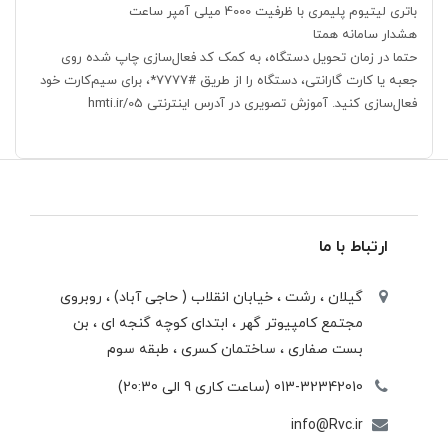
باتری لیتیوم پلیمری با ظرفیت 4000 میلی آمپر ساعت
هشدار سامانه همتا
حتما در زمان تحویل دستگاه، به کمک کد فعال‌سازی چاپ شده روی
جعبه یا کارت گارانتی، دستگاه را از طریق #7777*، برای سیم‌کارت خود
فعال‌سازی کنید. آموزش تصویری در آدرس اینترنتی hmti.ir/05
ارتباط با ما
گیلان ، رشت ، خيابان انقلاب ( حاجی آباد) ، روبروی
مجتمع كامپيوتر گهر ، ابتدای كوچه گنجه ای ، بن
بست صفاری ، ساختمان كسری ، طبقه سوم
013-32342010 (ساعت کاری 9 الی 20:30)
info@Rvc.ir