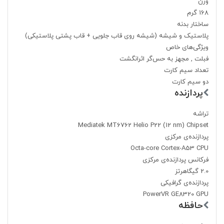
وزن
168 گرم
ساختار بدنه
پلاستیک و شیشه (شیشه روی قاب جلویی + قاب پشتی پلاستیکی)
ویژگی‌های خاص
فبلت , مجهز به حس‌گر اثرانگشت
تعداد سیم کارت
دو سیم کارت
پردازنده
تراشه
Mediatek MT6762 Helio P22 (12 nm) Chipset
پردازنده‌ی مرکزی
Octa-core Cortex-A53 CPU
فرکانس پردازنده‌ی مرکزی
2.0 گیگاهرتز
پردازنده‌ی گرافیکی
PowerVR GE8320 GPU
حافظه