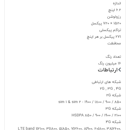
اندازه
6.2 اینچ
رزولوشن
1520 × 720 پیکسل
تراکم پیکسلی
271 پیکسل بر هر اینچ
محافظت
تعداد رنگ
16 میلیون رنگ
ارتباطات
شبکه های ارتباطی
2G , 3G , 4G
شبکه 2G
850 / 900 / 1800 / 1900 - sim 1 & sim 2
شبکه 3G
HSDPA 850 / 900 / 1900 / 2100
شبکه 4G
LTE band 1|2100, 3|1800, 5|850, 7|2600, 8|900, 20|800, 38|2600,