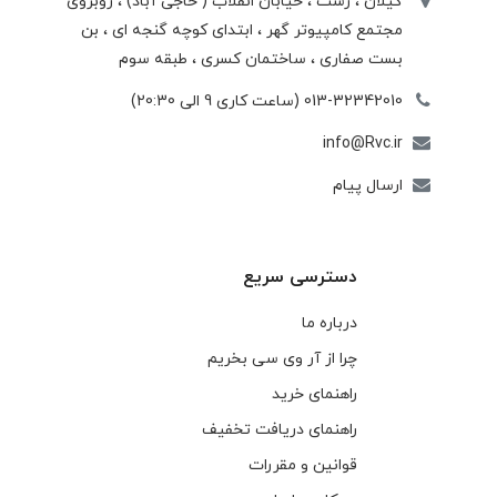
گیلان ، رشت ، خيابان انقلاب ( حاجی آباد) ، روبروی
مجتمع كامپيوتر گهر ، ابتدای كوچه گنجه ای ، بن
بست صفاری ، ساختمان كسری ، طبقه سوم
013-32342010 (ساعت کاری 9 الی 20:30)
info@Rvc.ir
ارسال پیام
دسترسی سریع
درباره ما
چرا از آر وی سی بخریم
راهنمای خرید
راهنمای دریافت تخفیف
قوانین و مقررات