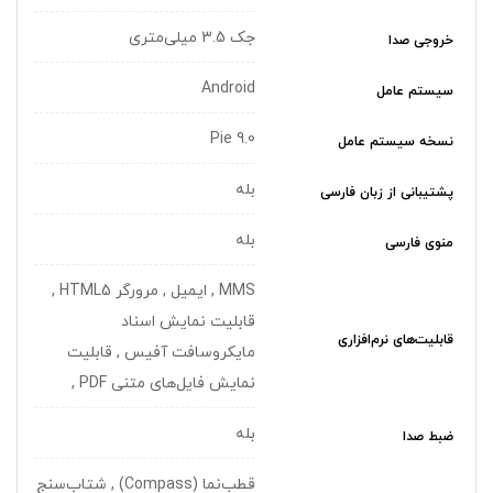
جک 3.5 میلی‌متری
خروجی صدا
Android
سیستم عامل
Pie 9.0
نسخه سیستم عامل
بله
پشتیبانی از زبان فارسی
بله
منوی فارسی
MMS , ایمیل , مرورگر HTML5 ,
قابلیت نمایش اسناد
قابلیت‌های نرم‌افزاری
مایکروسافت آفیس , قابلیت
نمایش فایل‌های متنی PDF ,
بله
ضبط صدا
قطب‌نما (Compass) , شتاب‌سنج