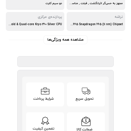
مجهز به حس‌گر اثرانگشت , فبلت , مناسب عکاسی , مناسب بازی
دو سیم کارت
تراشه
پردازنده‌ی مرکزی
Quad-core Kryo 260 Gold & Quad-core Kryo 260 Silver CPU
Qualcomm SDM665 Snapdragon 665 (11 nm) Chipset
مشاهده همه ویژگی‌ها
تحویل سریع
شرایط پرداخت
تضمین کیفیت
ضمانت کالا