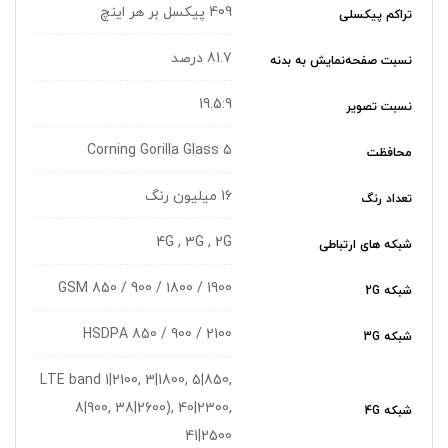
409 پیکسل بر هر اینچ
تراکم پیکسلی
81.7 درصد
نسبت صفحه‌نمایش به بدنه
19.5:9
نسبت تصویر
Corning Gorilla Glass 5
محافظت
16 میلیون رنگ
تعداد رنگ
4G , 3G , 2G
شبکه های ارتباطی
GSM 850 / 900 / 1800 / 1900
شبکه 2G
HSDPA 850 / 900 / 2100
شبکه 3G
LTE band 1|2100, 3|1800, 5|850,
8|900, 38|2600), 40|2300,
شبکه 4G
41|2500