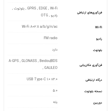
GPRS , EDGE , Wi-Fi , بلوتوث ,
فن‌آوری‌های ارتباطی
رادیو , OTG
Wi-Fi 802.11 a/b/g/n/ac
Wi-Fi
FM radio
رادیو
دارد
بلوتوث
A-GPS , GLONASS , Beidou|BDS
فن‌آوری مکان‌یابی
, GALILEO
USB Type-C 1.0 v2.0
درگاه ارتباطی
5.0
نسخه بلوتوث
بله
دوربین