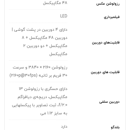
48 مگاپیکسل
رزولوشن عکس
LED
فیلمبرداری
دارای 4 دوربین در پشت گوشی |
دوربین 48 مگاپیکسل + 8
قابلیت‌های دوربین
مگاپیکسل + دو دوربین 2
مگاپیکسل
رزولوشن 2160 × 3840 و سرعت
قابلیت های دوربین
30 فریم بر ثانیه (2160p@30fps)
دارای حسگری با رزولوشن 13
مگاپیکسل، دریچه‌ی دیافراگم
دوربین سلفی
f/2.0، ثبت تصاویر با پیکسل‎هایی
به سایز 1.12 می
دارد
بلندگو