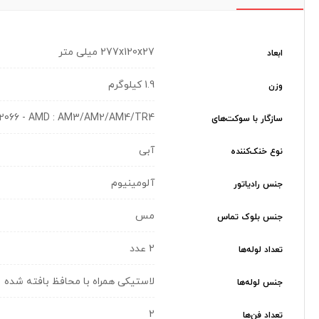
277x120x27 میلی متر
ابعاد
1.9 کیلوگرم
وزن
2011/2066 - AMD : AM3/AM2/AM4/TR4
سازگار با سوکت‌های
آبی
نوع خنک‌کننده
آلومینیوم
جنس رادیاتور
مس
جنس بلوک تماس
2 عدد
تعداد لوله‌ها
لاستیکی همراه با محافظ بافته شده
جنس لوله‌ها
2
تعداد فن‌ها