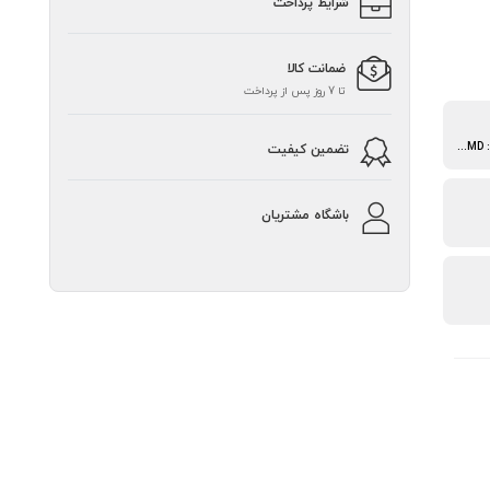
شرایط پرداخت
ضمانت کالا
تا 7 روز پس از پرداخت
Intel : 1150/1151/1155/1156/1200/2011/2066 - AMD : AM3/AM2/AM4/TR4
تضمین کیفیت
باشگاه مشتریان