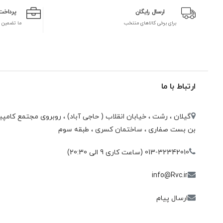
ارسال رایگان
پرداخت
برای برخی کالاهای منتخب
ما تضمین 
ارتباط با ما
گیلان ، رشت ، خيابان انقلاب ( حاجی آباد) ، روبروی مجتمع كامپيو
بن بست صفاری ، ساختمان كسری ، طبقه سوم
013-32342010 (ساعت کاری 9 الی 20:30)
info@Rvc.ir
ارسال پیام