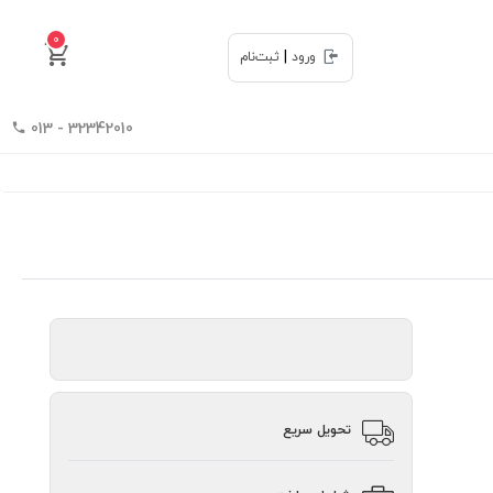
0
|
ورود
ثبت‌نام
32342010 - 013
تحویل سریع