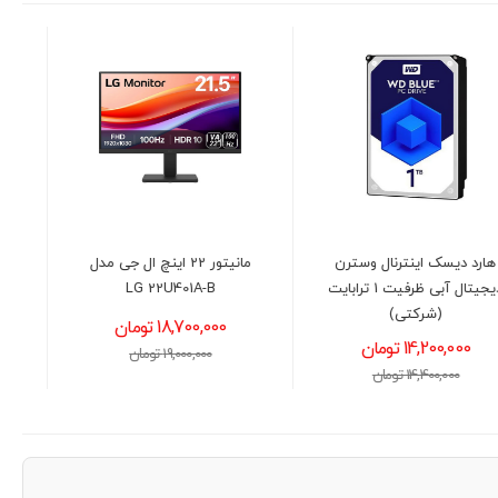
مانیتور 22 اینچ ال جی مدل
پردازنده اینتل مدل Intel Core
i3-13100F
LG 22U401A-B
18,700,000 تومان
22,900,000 تومان
19,000,000 تومان
23,500,000 تومان