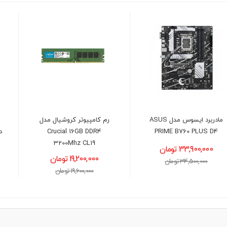
رم کامپیوتر کروشیال مدل
هارد دیسک اینترنال وسترن
Crucial 16GB DDR4
دیجیتال آبی ظرفیت 1 ترابایت
3200Mhz CL19
(شرکتی)
19,200,000 تومان
14,200,000 تومان
19,600,000 تومان
14,400,000 تومان