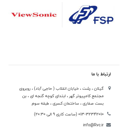
ارتباط با ما
گیلان ، رشت ، خيابان انقلاب ( حاجی آباد) ، روبروی
مجتمع كامپيوتر گهر ، ابتدای كوچه گنجه ای ، بن
بست صفاری ، ساختمان كسری ، طبقه سوم
013-32342010 (ساعت کاری 9 الی 20:30)
info@Rvc.ir