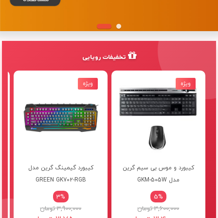
تخفیفات رویایی
ویژه
ویژه
کیبورد و موس بی سیم گرین
کیبورد گیمینگ گرین مدل
مدل GKM-505W
GREEN GK702-RGB
3%
5%
3,600,000 تومان
3,900,000 تومان