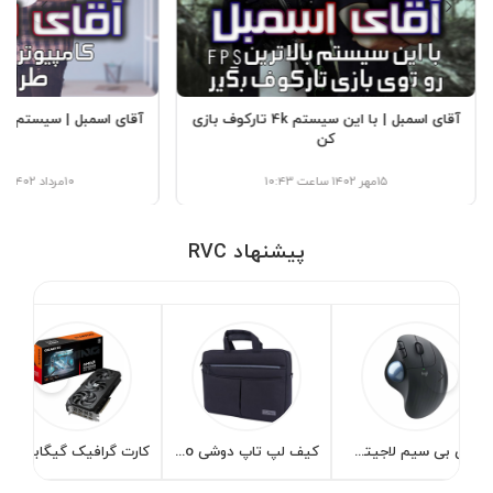
آقای اسمبل | با این سیستم 4k تارکوف بازی
آقای اسمبل | سیستم م
کن
۱۵مهر ۱۴۰۲ ساعت ۱۰:۴۳
۱۰مرداد ۱۴۰۲ ساعت ۰۷:۰۷
پیشنهاد RVC
ماوس بی سیم لاجیتک مدل Logitech ERGO M575
کیف لپ تاپ دوشی Alto کد B0144
کارت گرافیک گیگابایت مدل GIGABYTE RX 9070 Gaming OC 16G