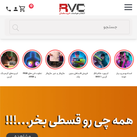
0
استادیوم رو بیار
کیبورد مکانیکال
فروش اقساطی بدون
ماژولار و غیر ماژولار
تفاوت فن های FRGB
کیبردهای گیمینگ
خونه
گرین GK801
چک
و ARGB
گرین