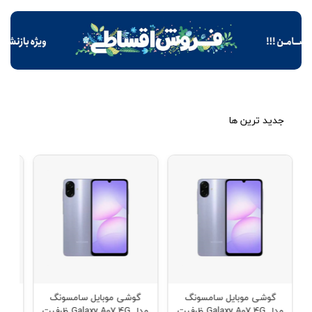
جدید ترین ها
گوشی موبايل سامسونگ
گوشی موبايل سامسونگ
خن
مدل Galaxy A07 4G ظرفیت
مدل Galaxy A07 4G ظرفیت